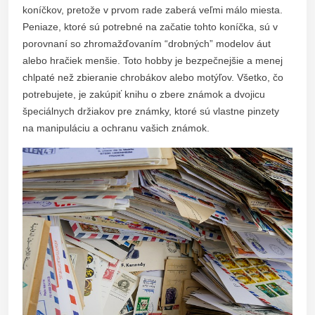
koníčkov, pretože v prvom rade zaberá veľmi málo miesta.
Peniaze, ktoré sú potrebné na začatie tohto koníčka, sú v
porovnaní so zhromažďovaním “drobných” modelov áut
alebo hračiek menšie. Toto hobby je bezpečnejšie a menej
chlpaté než zbieranie chrobákov alebo motýľov. Všetko, čo
potrebujete, je zakúpiť knihu o zbere známok a dvojicu
špeciálnych držiakov pre známky, ktoré sú vlastne pinzety
na manipuláciu a ochranu vašich známok.