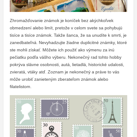
Zhromažďovanie známok je koníček bez akýchkoľvek
obmedzení alebo limít, pretože v celom svete sa pohybujú
tisíce a tisíce známok. Takže šanca, že sa unudíte k smrti, je
zanedbateľná. Nevyhadzujte žiadne duplicitné známky, ktoré
ste mohli získať. Môžete ich použiť ako výmenu za inú
pečiatku podľa vášho výberu. Nekonečný rad tohto hobby
pokrýva slávne osobnosti, autá, lietadlá, historické udalosti,
zvieratá, vtáky atď. Zoznam je nekonečný a práve to vás
môže urobiť zanieteným zberateľom známok alebo
filatelistom.