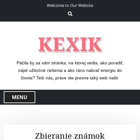
S
Welcome to Our Website
k
i
p
t
KEXIK
o
c
o
n
Páčila by sa vám stránka, na ktorej vedia, ako poradiť,
t
nájsť užitočné riešenia a ako ráno nabrať energiu do
e
života? Teší nás, práve ste presne taký web našli.
n
t
MENU
Zbieranie známok