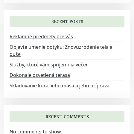
i
g
a
RECENT POSTS
t
Reklamné predmety pre vás
i
Objavte umenie dotyku: Znovuzrodenie tela a
o
duše
n
Služby, ktoré vám spríjemnia večer
Dokonale osvetlená terasa
Skladovanie kuracieho mäsa a jeho príprava
RECENT COMMENTS
No comments to show.