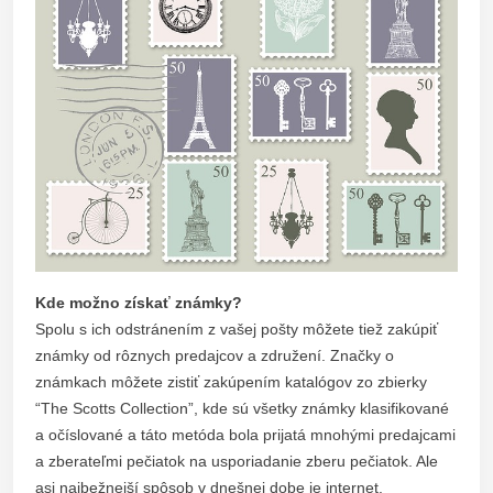
Kde možno získať známky?
Spolu s ich odstránením z vašej pošty môžete tiež zakúpiť
známky od rôznych predajcov a združení. Značky o
známkach môžete zistiť zakúpením katalógov zo zbierky
“The Scotts Collection”, kde sú všetky známky klasifikované
a očíslované a táto metóda bola prijatá mnohými predajcami
a zberateľmi pečiatok na usporiadanie zberu pečiatok. Ale
asi najbežnejší spôsob v dnešnej dobe je internet.