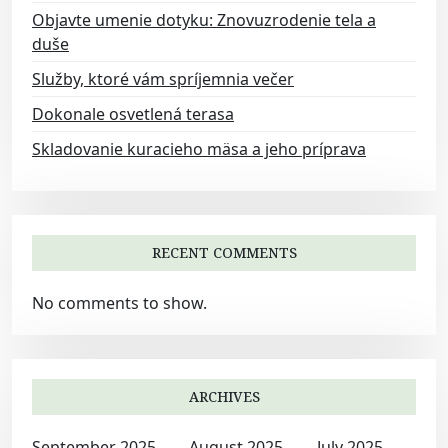
i
Objavte umenie dotyku: Znovuzrodenie tela a
o
duše
n
Služby, ktoré vám spríjemnia večer
Dokonale osvetlená terasa
Skladovanie kuracieho mäsa a jeho príprava
RECENT COMMENTS
No comments to show.
ARCHIVES
September 2025
August 2025
July 2025