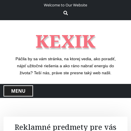
S
Welcome to Our Website
k
i
p
t
KEXIK
o
c
o
n
Páčila by sa vám stránka, na ktorej vedia, ako poradiť,
t
nájsť užitočné riešenia a ako ráno nabrať energiu do
e
života? Teší nás, práve ste presne taký web našli.
n
t
MENU
Reklamné predmety pre vás