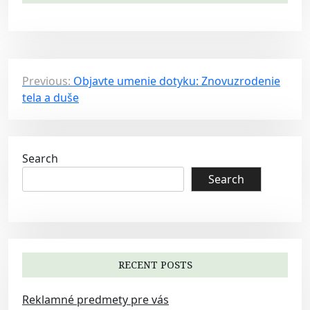
P
Previous:
Objavte umenie dotyku: Znovuzrodenie
tela a duše
o
s
t
Search
n
Search
a
v
i
g
a
RECENT POSTS
t
Reklamné predmety pre vás