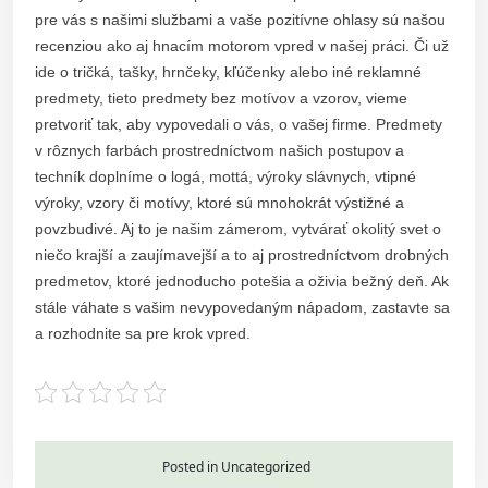
pre vás s našimi službami a vaše pozitívne ohlasy sú našou
recenziou ako aj hnacím motorom vpred v našej práci. Či už
ide o tričká, tašky, hrnčeky, kľúčenky alebo iné reklamné
predmety, tieto predmety bez motívov a vzorov, vieme
pretvoriť tak, aby vypovedali o vás, o vašej firme. Predmety
v rôznych farbách prostredníctvom našich postupov a
techník doplníme o logá, mottá, výroky slávnych, vtipné
výroky, vzory či motívy, ktoré sú mnohokrát výstižné a
povzbudivé. Aj to je našim zámerom, vytvárať okolitý svet o
niečo krajší a zaujímavejší a to aj prostredníctvom drobných
predmetov, ktoré jednoducho potešia a oživia bežný deň. Ak
stále váhate s vašim nevypovedaným nápadom, zastavte sa
a rozhodnite sa pre krok vpred.
Posted in Uncategorized