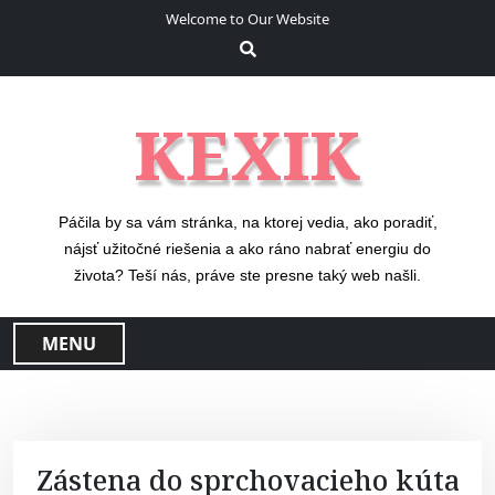
S
Welcome to Our Website
k
i
p
t
KEXIK
o
c
o
n
Páčila by sa vám stránka, na ktorej vedia, ako poradiť,
t
nájsť užitočné riešenia a ako ráno nabrať energiu do
e
života? Teší nás, práve ste presne taký web našli.
n
t
MENU
Zástena do sprchovacieho kúta