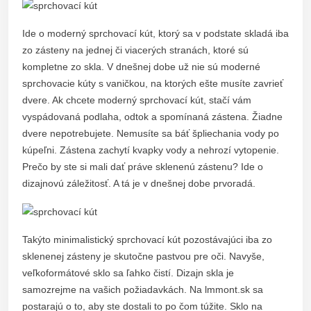
Ide o moderný sprchovací kút, ktorý sa v podstate skladá iba
zo zásteny na jednej či viacerých stranách, ktoré sú
kompletne zo skla. V dnešnej dobe už nie sú moderné
sprchovacie kúty s vaničkou, na ktorých ešte musíte zavrieť
dvere. Ak chcete moderný sprchovací kút, stačí vám
vyspádovaná podlaha, odtok a spomínaná zástena. Žiadne
dvere nepotrebujete. Nemusíte sa báť špliechania vody po
kúpeľni. Zástena zachytí kvapky vody a nehrozí vytopenie.
Prečo by ste si mali dať práve sklenenú zástenu? Ide o
dizajnovú záležitosť. A tá je v dnešnej dobe prvoradá.
Takýto minimalistický sprchovací kút pozostávajúci iba zo
sklenenej zásteny je skutočne pastvou pre oči. Navyše,
veľkoformátové sklo sa ľahko čistí. Dizajn skla je
samozrejme na vašich požiadavkách. Na lmmont.sk sa
postarajú o to, aby ste dostali to po čom túžite. Sklo na