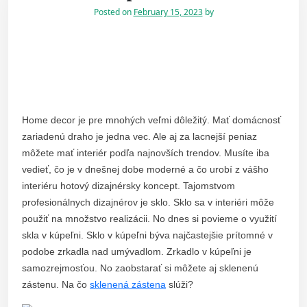
Posted on
February 15, 2023
by
Home decor je pre mnohých veľmi dôležitý. Mať domácnosť
zariadenú draho je jedna vec. Ale aj za lacnejší peniaz
môžete mať interiér podľa najnovších trendov. Musíte iba
vedieť, čo je v dnešnej dobe moderné a čo urobí z vášho
interiéru hotový dizajnérsky koncept. Tajomstvom
profesionálnych dizajnérov je sklo. Sklo sa v interiéri môže
použiť na množstvo realizácii. No dnes si povieme o využití
skla v kúpeľni.
Sklo v kúpeľni býva najčastejšie prítomné v
podobe zrkadla nad umývadlom. Zrkadlo v kúpeľni je
samozrejmosťou. No zaobstarať si môžete aj sklenenú
zástenu. Na čo
sklenená zástena
slúži?