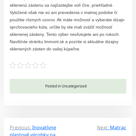
sklenenú zástenu sa najčastejšie volí číre, priehľadné.
Vylúčené však nie sú ani prevedenia v matnej podobe či
použitie rôznych vzorov. Ak máte možnosť a vyberáte dizajn
sprchovacieho kúta, určite by ste mali zvážiť možnosť
sklenenej zásteny. Tento výber neoľutujete ani po rokoch.
Navštívte stránku lmmont.sk a pozrite si aktuálne dizajny
sklenených zásten do vašej kúpeľne.
Posted in Uncategorized
P
Previous:
Inovatívne
Next:
Matrac
plastové výrobky na