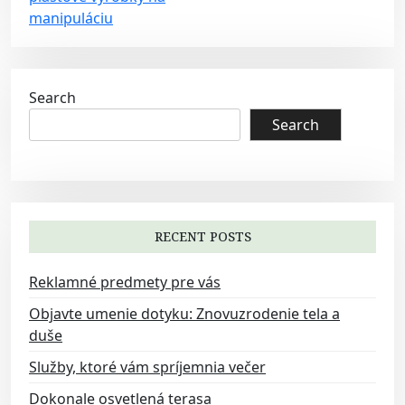
o
manipuláciu
s
t
n
Search
a
Search
v
i
g
a
RECENT POSTS
t
i
Reklamné predmety pre vás
o
Objavte umenie dotyku: Znovuzrodenie tela a
n
duše
Služby, ktoré vám spríjemnia večer
Dokonale osvetlená terasa