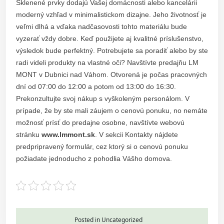
Sklenené prvky dodajú Vašej domácnosti alebo kancelárii
moderný vzhľad v minimalistickom dizajne. Jeho životnosť je
veľmi dlhá a vďaka nadčasovosti tohto materiálu bude
vyzerať vždy dobre. Keď použijete aj kvalitné príslušenstvo,
výsledok bude perfektný. Potrebujete sa poradiť alebo by ste
radi videli produkty na vlastné oči? Navštívte predajňu LM
MONT v Dubnici nad Váhom. Otvorená je počas pracovných
dní od 07:00 do 12:00 a potom od 13:00 do 16:30.
Prekonzultujte svoj nákup s vyškoleným personálom. V
prípade, že by ste mali záujem o cenovú ponuku, no nemáte
možnosť prísť do predajne osobne, navštívte webovú
stránku
www.lmmont.sk
. V sekcii Kontakty nájdete
predpripravený formulár, cez ktorý si o cenovú ponuku
požiadate jednoducho z pohodlia Vášho domova.
Posted in Uncategorized