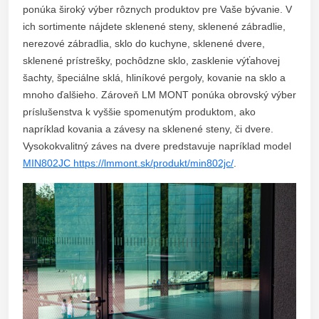
ponúka široký výber rôznych produktov pre Vaše bývanie. V
ich sortimente nájdete sklenené steny, sklenené zábradlie,
nerezové zábradlia, sklo do kuchyne, sklenené dvere,
sklenené prístrešky, pochôdzne sklo, zasklenie výťahovej
šachty, špeciálne sklá, hliníkové pergoly, kovanie na sklo a
mnoho ďalšieho. Zároveň LM MONT ponúka obrovský výber
príslušenstva k vyššie spomenutým produktom, ako
napríklad kovania a závesy na sklenené steny, či dvere.
Vysokokvalitný záves na dvere predstavuje napríklad model
MIN802JC https://lmmont.sk/produkt/min802jc/
.