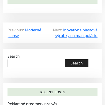
P
Previous:
Moderné
Next:
Inovatívne plastové
jeansy
výrobky na manipuláciu
o
s
t
Search
n
Search
a
v
i
g
a
RECENT POSTS
t
Reklamné predmety pre vás