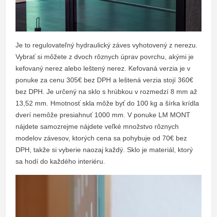
Je to regulovateľný hydraulický záves vyhotovený z nerezu.
Vybrať si môžete z dvoch rôznych úprav povrchu, akými je
kefovaný nerez alebo leštený nerez. Kefovaná verzia je v
ponuke za cenu 305€ bez DPH a leštená verzia stojí 360€
bez DPH. Je určený na sklo s hrúbkou v rozmedzí 8 mm až
13,52 mm. Hmotnosť skla môže byť do 100 kg a šírka krídla
dverí nemôže presiahnuť 1000 mm. V ponuke LM MONT
nájdete samozrejme nájdete veľké množstvo rôznych
modelov závesov, ktorých cena sa pohybuje od 70€ bez
DPH, takže si vyberie naozaj každý. Sklo je materiál, ktorý
sa hodí do každého interiéru.