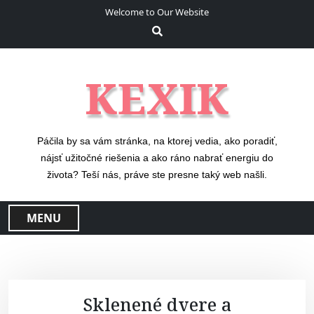
S
Welcome to Our Website
k
i
p
t
KEXIK
o
c
o
n
Páčila by sa vám stránka, na ktorej vedia, ako poradiť,
t
nájsť užitočné riešenia a ako ráno nabrať energiu do
e
života? Teší nás, práve ste presne taký web našli.
n
t
MENU
Sklenené dvere a