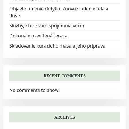
i
Objavte umenie dotyku: Znovuzrodenie tela a
o
duše
n
Služby, ktoré vám spríjemnia večer
Dokonale osvetlená terasa
Skladovanie kuracieho mäsa a jeho príprava
RECENT COMMENTS
No comments to show.
ARCHIVES