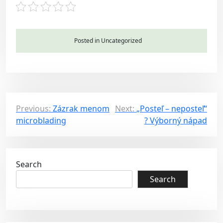
Posted in Uncategorized
P
Previous:
Zázrak menom
Next:
„Posteľ – neposteľ“
microblading
? Výborný nápad
o
s
t
Search
n
Search
a
v
i