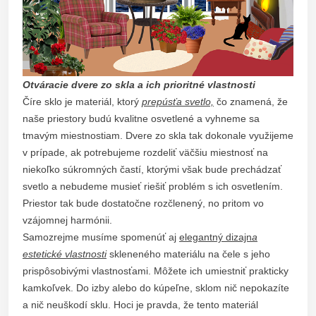
Otváracie dvere zo skla a ich prioritné vlastnosti
Číre sklo je materiál, ktorý
prepúsťa svetlo,
čo znamená, že
naše priestory budú kvalitne osvetlené a vyhneme sa
tmavým miestnostiam. Dvere zo skla tak dokonale využijeme
v prípade, ak potrebujeme rozdeliť väčšiu miestnosť na
niekoľko súkromných častí, ktorými však bude prechádzať
svetlo a nebudeme musieť riešiť problém s ich osvetlením.
Priestor tak bude dostatočne rozčlenený, no pritom vo
vzájomnej harmónii.
Samozrejme musíme spomenúť aj
elegantný dizajn
a
estetické vlastnosti
skleneného materiálu na čele s jeho
prispôsobivými vlastnosťami. Môžete ich umiestniť prakticky
kamkoľvek. Do izby alebo do kúpeľne, sklom nič nepokazíte
a nič neuškodí sklu. Hoci je pravda, že tento materiál