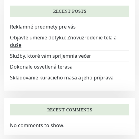
g
a
RECENT POSTS
t
Reklamné predmety pre vás
i
Objavte umenie dotyku: Znovuzrodenie tela a
o
duše
n
Služby, ktoré vám spríjemnia večer
Dokonale osvetlená terasa
Skladovanie kuracieho mäsa a jeho príprava
RECENT COMMENTS
No comments to show.