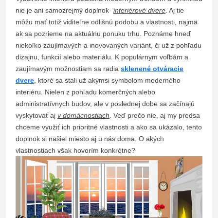
nie je ani samozrejmý doplnok-
interiérové dvere
. Aj tie
môžu mať totiž viditeľne odlišnú podobu a vlastnosti, najmä
ak sa pozrieme na aktuálnu ponuku trhu. Poznáme hneď
niekoľko zaujímavých a inovovaných variánt, či už z pohľadu
dizajnu, funkcií alebo materiálu. K populárnym voľbám a
zaujímavým možnostiam sa radia
sklenené otváracie
dvere
, ktoré sa stali už akýmsi symbolom moderného
interiéru. Nielen z pohľadu komerčných alebo
administratívnych budov, ale v poslednej dobe sa začínajú
vyskytovať aj
v domácnostiach
. Veď prečo nie, aj my predsa
chceme využiť ich prioritné vlastnosti a ako sa ukázalo, tento
doplnok si našiel miesto aj u nás doma. O akých
vlastnostiach však hovorím konkrétne?