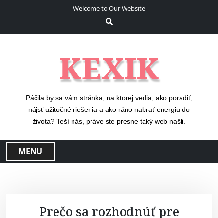
S
Welcome to Our Website
k
i
p
t
KEXIK
o
c
o
n
Páčila by sa vám stránka, na ktorej vedia, ako poradiť,
t
nájsť užitočné riešenia a ako ráno nabrať energiu do
e
života? Teší nás, práve ste presne taký web našli.
n
t
MENU
Prečo sa rozhodnúť pre