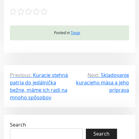
Posted in
Tovar
P
Previous:
Kuracie stehná
Next:
Skladovanie
patria do jedálnička
kuracieho mäsa a jeho
o
bežne, máme ich radi na
príprava
s
mnoho spôsobov
t
n
a
Search
v
Search