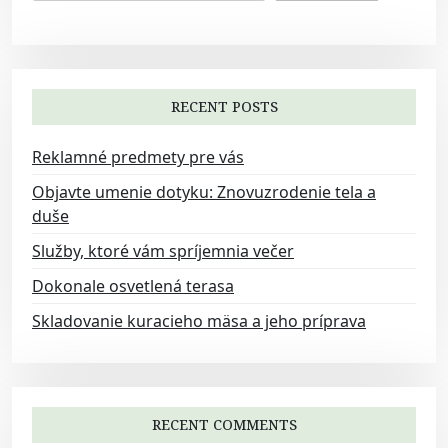
i
g
a
t
RECENT POSTS
i
o
Reklamné predmety pre vás
n
Objavte umenie dotyku: Znovuzrodenie tela a
duše
Služby, ktoré vám spríjemnia večer
Dokonale osvetlená terasa
Skladovanie kuracieho mäsa a jeho príprava
RECENT COMMENTS