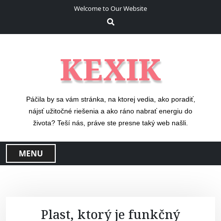
S
Welcome to Our Website
k
i
p
t
KEXIK
o
c
o
n
Páčila by sa vám stránka, na ktorej vedia, ako poradiť,
t
nájsť užitočné riešenia a ako ráno nabrať energiu do
e
života? Teší nás, práve ste presne taký web našli.
n
t
MENU
Plast, ktorý je funkčný