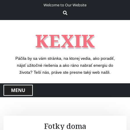
S
Welcome to Our Website
k
i
p
t
KEXIK
o
c
o
n
Páčila by sa vám stránka, na ktorej vedia, ako poradiť,
t
nájsť užitočné riešenia a ako ráno nabrať energiu do
e
života? Teší nás, práve ste presne taký web našli.
n
t
MENU
Fotky doma