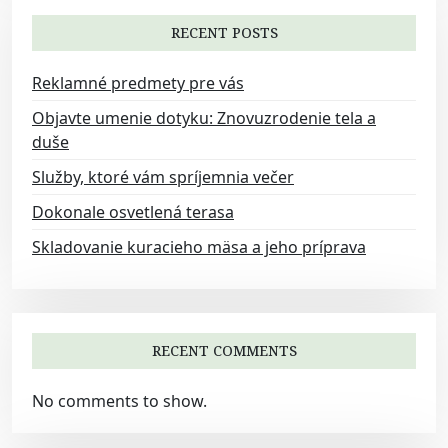
t
RECENT POSTS
i
o
Reklamné predmety pre vás
n
Objavte umenie dotyku: Znovuzrodenie tela a
duše
Služby, ktoré vám spríjemnia večer
Dokonale osvetlená terasa
Skladovanie kuracieho mäsa a jeho príprava
RECENT COMMENTS
No comments to show.