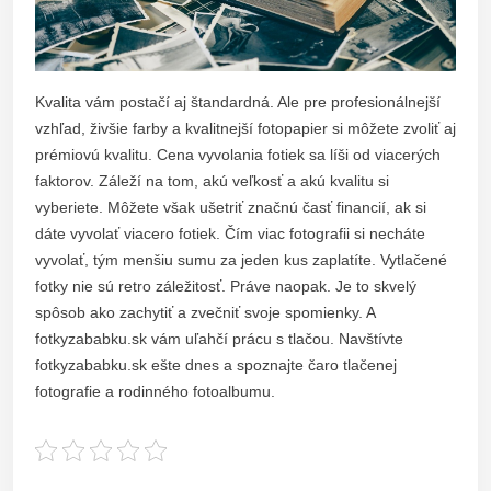
Kvalita vám postačí aj štandardná. Ale pre profesionálnejší
vzhľad, živšie farby a kvalitnejší fotopapier si môžete zvoliť aj
prémiovú kvalitu. Cena vyvolania fotiek sa líši od viacerých
faktorov. Záleží na tom, akú veľkosť a akú kvalitu si
vyberiete. Môžete však ušetriť značnú časť financií, ak si
dáte vyvolať viacero fotiek. Čím viac fotografii si necháte
vyvolať, tým menšiu sumu za jeden kus zaplatíte.
Vytlačené
fotky nie sú retro záležitosť. Práve naopak. Je to skvelý
spôsob ako zachytiť a zvečniť svoje spomienky. A
fotkyzababku.sk vám uľahčí prácu s tlačou. Navštívte
fotkyzababku.sk ešte dnes a spoznajte čaro tlačenej
fotografie a rodinného fotoalbumu.