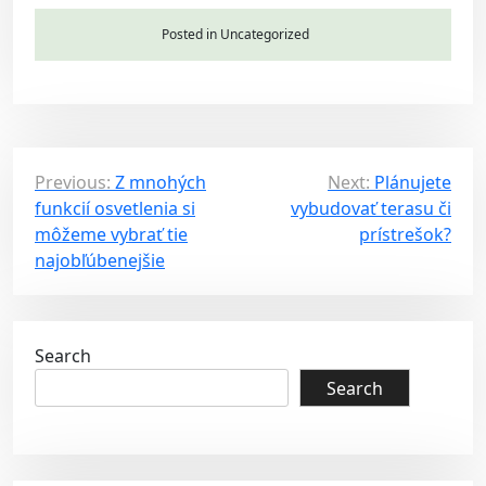
Posted in Uncategorized
P
Previous:
Z mnohých
Next:
Plánujete
funkcií osvetlenia si
vybudovať terasu či
o
môžeme vybrať tie
prístrešok?
s
najobľúbenejšie
t
n
a
Search
v
Search
i
g
a