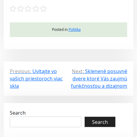
Posted in
Politika
P
Previous:
Uvítajte vo
Next:
Sklenené posuvné
vašich priestoroch viac
dvere ktoré Vás zaujmú
o
skla
funkčnosťou a dizajnom
s
t
n
Search
a
Search
v
i