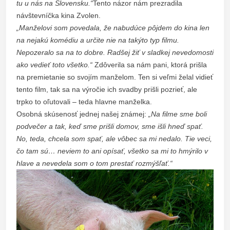
tu u nás na Slovensku.“
Tento názor nám prezradila
návštevníčka kina Zvolen.
„Manželovi som povedala, že nabudúce pôjdem do kina len
na nejakú komédiu a určite nie na takýto typ filmu.
Nepozeralo sa na to dobre. Radšej žiť v sladkej nevedomosti
ako vedieť toto všetko.“
Zdôverila sa nám pani, ktorá prišla
na premietanie so svojím manželom. Ten si veľmi želal vidieť
tento film, tak sa na výročie ich svadby prišli pozrieť, ale
trpko to oľutovali – teda hlavne manželka.
Osobná skúsenosť jednej našej známej:
„Na filme sme boli
podvečer a tak, keď sme prišli domov, sme išli hneď spať.
No, teda, chcela som spať, ale vôbec sa mi nedalo. Tie veci,
čo tam sú… neviem to ani opísať, všetko sa mi to hmýrilo v
hlave a nevedela som o tom prestať rozmýšľať.“