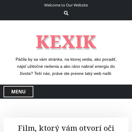
S
Welcome to Our Website
k
i
p
t
KEXIK
o
c
o
n
Páčila by sa vám stránka, na ktorej vedia, ako poradiť,
t
nájsť užitočné riešenia a ako ráno nabrať energiu do
e
života? Teší nás, práve ste presne taký web našli.
n
t
MENU
Film, ktorý vám otvorí oči