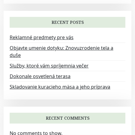
g
a
RECENT POSTS
t
i
Reklamné predmety pre vás
o
Objavte umenie dotyku: Znovuzrodenie tela a
n
duše
Služby, ktoré vám spríjemnia večer
Dokonale osvetlená terasa
Skladovanie kuracieho mäsa a jeho príprava
RECENT COMMENTS
No comments to show.