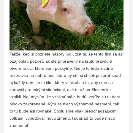
Takže, keď si pozriete názory ľudí, zistíte, že tento film sa asi
ozaj oplatí pozrieť, ak ste pripravený na krutú pravdu a
otvorené oči, ktoré vám poskytne. Nie je to teda žiadna
rozprávka na dobrú noc, ktorú by ste si chceli pozerať snáď
aj každý deň. Je to film, ktorý vznikol na to, aby sme sa
varovali pre takými situáciami, aké tu už na Slovensku
vznikli. No, myslím, že vznikať stále budú, keďže sú tu dosť
hlboko zakorenené. Kým sa niečo významné nezmení, tak
to tu bude asi rovnaké. Spolu sme však predchádzajúcimi
voľbami vybudovali novú zmenu, tak snáď to bude niečo
znamenať.