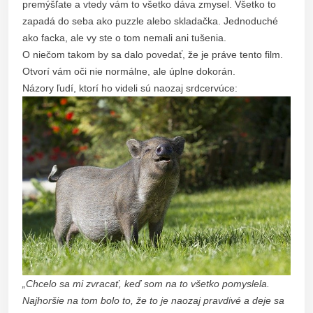
premýšľate a vtedy vám to všetko dáva zmysel. Všetko to
zapadá do seba ako puzzle alebo skladačka. Jednoduché
ako facka, ale vy ste o tom nemali ani tušenia.
O niečom takom by sa dalo povedať, že je práve tento film.
Otvorí vám oči nie normálne, ale úplne dokorán.
Názory ľudí, ktorí ho videli sú naozaj srdcervúce:
„Chcelo sa mi zvracať, keď som na to všetko pomyslela.
Najhoršie na tom bolo to, že to je naozaj pravdivé a deje sa