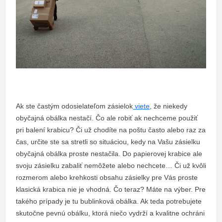
Ak ste častým odosielateľom zásielok
viete
, že niekedy
obyčajná obálka nestačí. Čo ale robiť ak nechceme použiť
pri balení krabicu? Či už chodíte na poštu často alebo raz za
čas, určite ste sa stretli so situáciou, kedy na Vašu zásielku
obyčajná obálka proste nestačila. Do papierovej krabice ale
svoju zásielku zabaliť nemôžete alebo nechcete… Či už kvôli
rozmerom alebo krehkosti obsahu zásielky pre Vás proste
klasická krabica nie je vhodná. Čo teraz? Máte na výber. Pre
takého prípady je tu bublinková obálka. Ak teda potrebujete
skutočne pevnú obálku, ktorá niečo vydrží a kvalitne ochráni