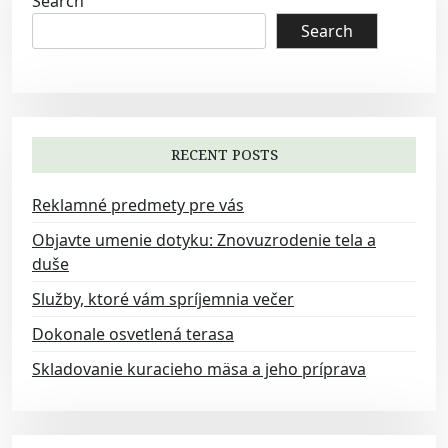
Search
n
Search
a
v
i
g
a
RECENT POSTS
t
Reklamné predmety pre vás
i
Objavte umenie dotyku: Znovuzrodenie tela a
o
duše
n
Služby, ktoré vám spríjemnia večer
Dokonale osvetlená terasa
Skladovanie kuracieho mäsa a jeho príprava