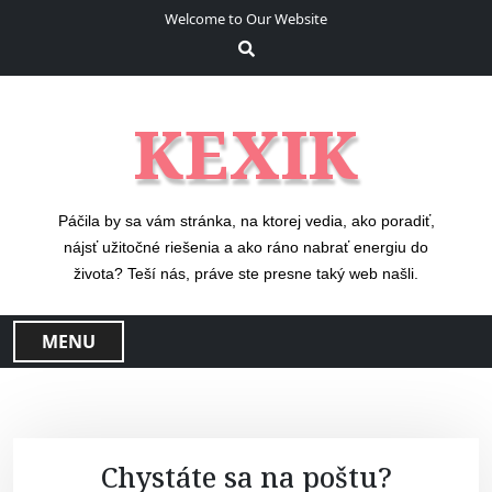
S
Welcome to Our Website
k
i
p
t
KEXIK
o
c
o
n
Páčila by sa vám stránka, na ktorej vedia, ako poradiť,
t
nájsť užitočné riešenia a ako ráno nabrať energiu do
e
života? Teší nás, práve ste presne taký web našli.
n
t
MENU
Chystáte sa na poštu?