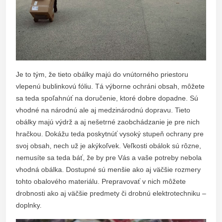
Je to tým, že tieto obálky majú do vnútorného priestoru
vlepenú bublinkovú fóliu. Tá výborne ochráni obsah, môžete
sa teda spoľahnúť na doručenie, ktoré dobre dopadne. Sú
vhodné na národnú ale aj medzinárodnú dopravu. Tieto
obálky majú výdrž a aj nešetrné zaobchádzanie je pre nich
hračkou. Dokážu teda poskytnúť vysoký stupeň ochrany pre
svoj obsah, nech už je akýkoľvek. Veľkosti obálok sú rôzne,
nemusíte sa teda báť, že by pre Vás a vaše potreby nebola
vhodná obálka. Dostupné sú menšie ako aj väčšie rozmery
tohto obalového materiálu. Prepravovať v nich môžete
drobnosti ako aj väčšie predmety či drobnú elektrotechniku –
doplnky.