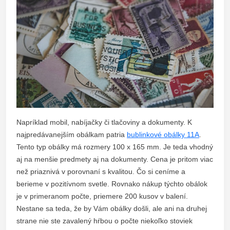
Napríklad mobil, nabíjačky či tlačoviny a dokumenty. K
najpredávanejším obálkam patria
bublinkové obálky 11A
.
Tento typ obálky má rozmery 100 x 165 mm. Je teda vhodný
aj na menšie predmety aj na dokumenty. Cena je pritom viac
než priaznivá v porovnaní s kvalitou. Čo si ceníme a
berieme v pozitívnom svetle. Rovnako nákup týchto obálok
je v primeranom počte, priemere 200 kusov v balení.
Nestane sa teda, že by Vám obálky došli, ale ani na druhej
strane nie ste zavalený hŕbou o počte niekoľko stoviek