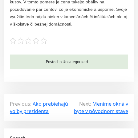
kusov. V tomto pomere je cena takejto obálky na
počudovanie pár centov, čo je ekonomické a úsporné. Svoje
využitie teda nájdu nielen v kanceláriách či inštitúciách ale aj
v školstve či bežnej domácnosti.
Posted in Uncategorized
P
Previous:
Ako prebiehajú
Next:
Meníme okná v
voľby prezidenta
byte v pôvodnom stave
o
s
t